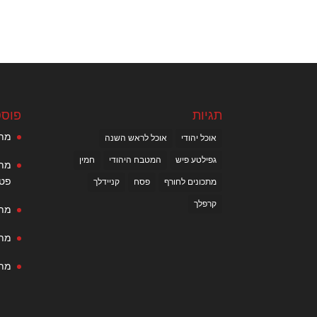
תגיות
פוסט
מתכ
אוכל יהודי
אוכל לראש השנה
גפילטע פיש
המטבח היהודי
חמין
מתכ
פטר
מתכונים לחורף
פסח
קניידלך
קרפלך
מתכ
מתכ
מתכ